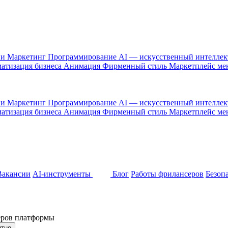
 и Маркетинг
Программирование
AI — искусственный интелле
атизация бизнеса
Анимация
Фирменный стиль
Маркетплейс м
 и Маркетинг
Программирование
AI — искусственный интелле
атизация бизнеса
Анимация
Фирменный стиль
Маркетплейс м
Вакансии
AI-инструменты
Блог
Работы фрилансеров
Безоп
неров платформы
ятно