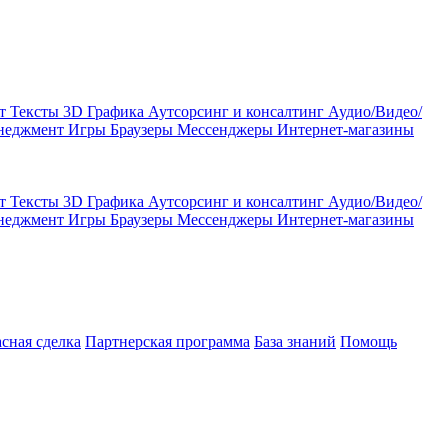
кт
Тексты
3D Графика
Аутсорсинг и консалтинг
Аудио/Видео/
енеджмент
Игры
Браузеры
Мессенджеры
Интернет-магазины
кт
Тексты
3D Графика
Аутсорсинг и консалтинг
Аудио/Видео/
енеджмент
Игры
Браузеры
Мессенджеры
Интернет-магазины
асная сделка
Партнерская программа
База знаний
Помощь