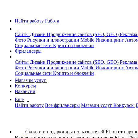
Найти работу
Работа
Сайты
Дизайн
Продвижение сайтов (SEO, GEO)
Реклама
Фото
Рисунки и иллюстрации
Mobile
Инжиниринг
Автом
Социальные сети
Крипто и блокчейн
Фрилансеры
Сайты
Дизайн
Продвижение сайтов (SEO, GEO)
Реклама
Фото
Рисунки и иллюстрации
Mobile
Инжиниринг
Автом
Социальные сети
Крипто и блокчейн
Магазин услуг
Конкурсы
Вакансии
Еще
Найти работу
Все фрилансеры
Магазин услуг
Конкурсы
Скидки и подарки для пользователей FL.ru от парт
Вам доступны скидки и подарки от партнеров FL.ru
Пон