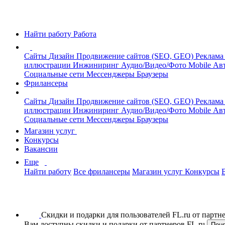
Найти работу
Работа
Сайты
Дизайн
Продвижение сайтов (SEO, GEO)
Реклама
иллюстрации
Инжиниринг
Аудио/Видео/Фото
Mobile
Авт
Социальные сети
Мессенджеры
Браузеры
Фрилансеры
Сайты
Дизайн
Продвижение сайтов (SEO, GEO)
Реклама
иллюстрации
Инжиниринг
Аудио/Видео/Фото
Mobile
Авт
Социальные сети
Мессенджеры
Браузеры
Магазин услуг
Конкурсы
Вакансии
Еще
Найти работу
Все фрилансеры
Магазин услуг
Конкурсы
Скидки и подарки для пользователей FL.ru от парт
Вам доступны скидки и подарки от партнеров FL.ru
Пон