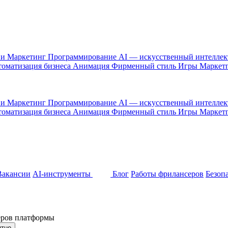
 и Маркетинг
Программирование
AI — искусственный интелле
оматизация бизнеса
Анимация
Фирменный стиль
Игры
Маркет
 и Маркетинг
Программирование
AI — искусственный интелле
оматизация бизнеса
Анимация
Фирменный стиль
Игры
Маркет
Вакансии
AI-инструменты
Блог
Работы фрилансеров
Безоп
неров платформы
ятно