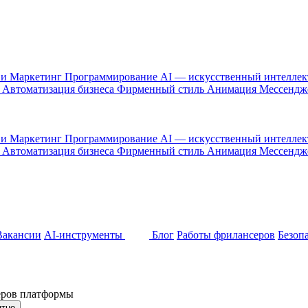
 и Маркетинг
Программирование
AI — искусственный интелле
и
Автоматизация бизнеса
Фирменный стиль
Анимация
Мессенд
 и Маркетинг
Программирование
AI — искусственный интелле
и
Автоматизация бизнеса
Фирменный стиль
Анимация
Мессенд
Вакансии
AI-инструменты
Блог
Работы фрилансеров
Безоп
неров платформы
ятно