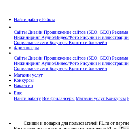
Найти работу
Работа
Сайты
Дизайн
Продвижение сайтов (SEO, GEO)
Реклама
Инжиниринг
Аудио/Видео/Фото
Рисунки и иллюстраци
Социальные сети
Браузеры
Крипто и блокчейн
Фрилансеры
Сайты
Дизайн
Продвижение сайтов (SEO, GEO)
Реклама
Инжиниринг
Аудио/Видео/Фото
Рисунки и иллюстраци
Социальные сети
Браузеры
Крипто и блокчейн
Магазин услуг
Конкурсы
Вакансии
Еще
Найти работу
Все фрилансеры
Магазин услуг
Конкурсы
Скидки и подарки для пользователей FL.ru от парт
Вам доступны скидки и подарки от партнеров FL.ru
Пон