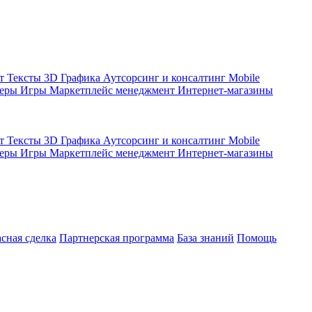
кт
Тексты
3D Графика
Аутсорсинг и консалтинг
Mobile
жеры
Игры
Маркетплейс менеджмент
Интернет-магазины
кт
Тексты
3D Графика
Аутсорсинг и консалтинг
Mobile
жеры
Игры
Маркетплейс менеджмент
Интернет-магазины
асная сделка
Партнерская программа
База знаний
Помощь