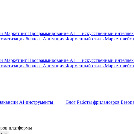
 и Маркетинг
Программирование
AI — искусственный интелле
оматизация бизнеса
Анимация
Фирменный стиль
Маркетплейс
 и Маркетинг
Программирование
AI — искусственный интелле
оматизация бизнеса
Анимация
Фирменный стиль
Маркетплейс
Вакансии
AI-инструменты
Блог
Работы фрилансеров
Безоп
неров платформы
ятно