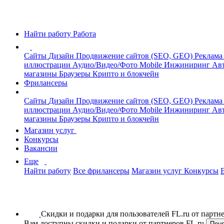
Найти работу
Работа
Сайты
Дизайн
Продвижение сайтов (SEO, GEO)
Реклама
иллюстрации
Аудио/Видео/Фото
Mobile
Инжиниринг
Авт
магазины
Браузеры
Крипто и блокчейн
Фрилансеры
Сайты
Дизайн
Продвижение сайтов (SEO, GEO)
Реклама
иллюстрации
Аудио/Видео/Фото
Mobile
Инжиниринг
Авт
магазины
Браузеры
Крипто и блокчейн
Магазин услуг
Конкурсы
Вакансии
Еще
Найти работу
Все фрилансеры
Магазин услуг
Конкурсы
Скидки и подарки для пользователей FL.ru от парт
Вам доступны скидки и подарки от партнеров FL.ru
Пон