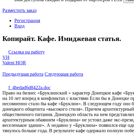
Разместить заказ
Регистрация
Вход
Копирайт. Кафе. Имиджевая статья.
Ссылка на работу
VH
Valent HOR
Предыдущая работа
Следующая работа
f_4bedad6d8422a.doc
Право на бизнес «Бруклинский » характер Донецкое кафе «Брук
на 10 лет вперед в конфликтах с властями Если бы в Донецке
несомненно стало бы кафе «Бруклин». В следующем году оно б
донецкого общепита «высокого стиля». Причем архитектурный 
общественного питания. Донецкую область на нем представлял
архитектурным обаянием «Бруклина» не устоял даже экс-презид
веселенькое здание». А недавно у «Бруклина» появился еще од
тянулось больше года. В результате кафе одержало полную побе