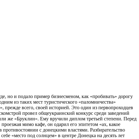
уде, но и подало пример бизнесменом, как «пробивать» дорогу
одним из таких мест туристического «паломничества»
, прежде всего, своей историей. Это один из первопроходцев
оскомстрой провел общеукраинский конкурс среди заведений
или же «Бруклин». Ему вручили диплом третьей степени. Перед
проезжая мимо кафе, он одарил его эпитетом «ах, какое
 в противостоянии с донецкими властями. Разбирательство
 себе «место под солнцем» в центре Донецка на десять лет