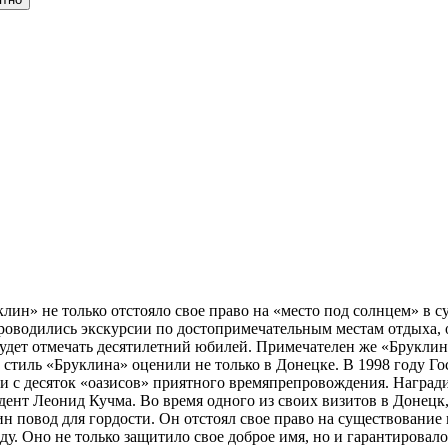
лин» не только отстояло свое право на «место под солнцем» в с
 проводились экскурсии по достопримечательным местам отдыха, 
удет отмечать десятилетний юбилей. Примечателен же «Бруклин»
стиль «Бруклина» оценили не только в Донецке. В 1998 году Г
и с десяток «оазисов» приятного времяпрепровождения. Наград
ент Леонид Кучма. Во время одного из своих визитов в Донецк, 
ин повод для гордости. Он отстоял свое право на существование
ду. Оно не только защитило свое доброе имя, но и гарантировало