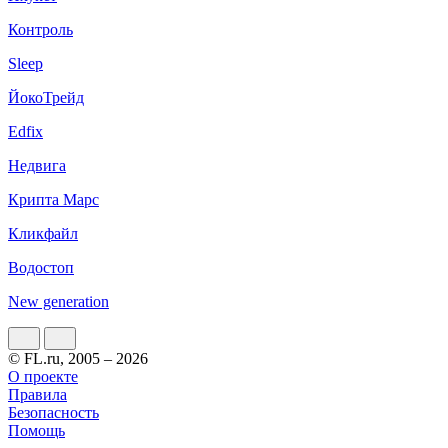
Контроль
Sleep
ЙокоТрейд
Edfix
Недвига
Крипта Марс
Кликфайл
Водостоп
New generation
© FL.ru, 2005 – 2026
О проекте
Правила
Безопасность
Помощь