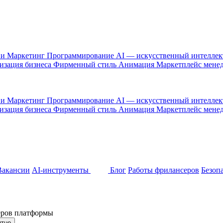
 и Маркетинг
Программирование
AI — искусственный интелле
изация бизнеса
Фирменный стиль
Анимация
Маркетплейс мене
 и Маркетинг
Программирование
AI — искусственный интелле
изация бизнеса
Фирменный стиль
Анимация
Маркетплейс мене
Вакансии
AI-инструменты
Блог
Работы фрилансеров
Безоп
неров платформы
ятно