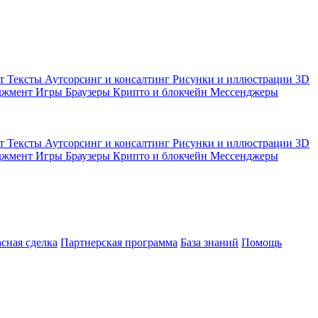
кт
Тексты
Аутсорсинг и консалтинг
Рисунки и иллюстрации
3D
джмент
Игры
Браузеры
Крипто и блокчейн
Мессенджеры
кт
Тексты
Аутсорсинг и консалтинг
Рисунки и иллюстрации
3D
джмент
Игры
Браузеры
Крипто и блокчейн
Мессенджеры
асная сделка
Партнерская программа
База знаний
Помощь