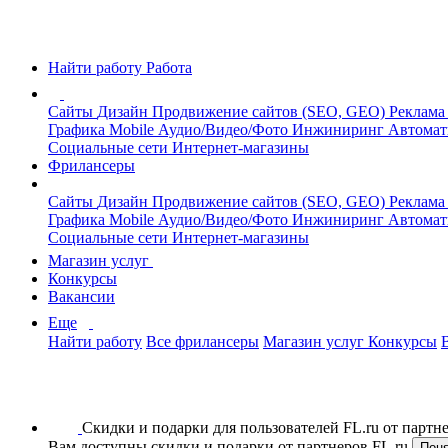
Найти работу
Работа
Сайты
Дизайн
Продвижение сайтов (SEO, GEO)
Реклама
Графика
Mobile
Аудио/Видео/Фото
Инжиниринг
Автомат
Социальные сети
Интернет-магазины
Фрилансеры
Сайты
Дизайн
Продвижение сайтов (SEO, GEO)
Реклама
Графика
Mobile
Аудио/Видео/Фото
Инжиниринг
Автомат
Социальные сети
Интернет-магазины
Магазин услуг
Конкурсы
Вакансии
Еще
Найти работу
Все фрилансеры
Магазин услуг
Конкурсы
Скидки и подарки для пользователей FL.ru от парт
Вам доступны скидки и подарки от партнеров FL.ru
Пон