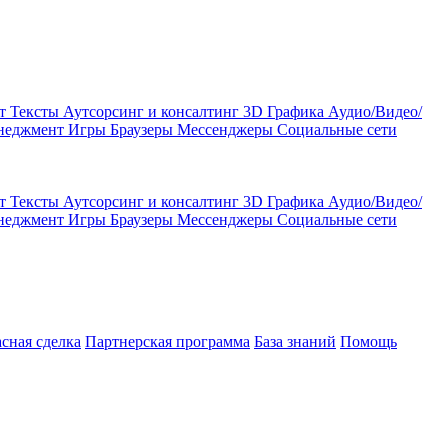
кт
Тексты
Аутсорсинг и консалтинг
3D Графика
Аудио/Видео/
енеджмент
Игры
Браузеры
Мессенджеры
Социальные сети
кт
Тексты
Аутсорсинг и консалтинг
3D Графика
Аудио/Видео/
енеджмент
Игры
Браузеры
Мессенджеры
Социальные сети
асная сделка
Партнерская программа
База знаний
Помощь