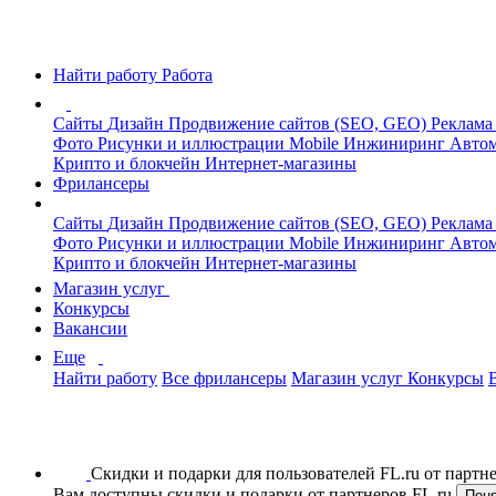
Найти работу
Работа
Сайты
Дизайн
Продвижение сайтов (SEO, GEO)
Реклама
Фото
Рисунки и иллюстрации
Mobile
Инжиниринг
Автом
Крипто и блокчейн
Интернет-магазины
Фрилансеры
Сайты
Дизайн
Продвижение сайтов (SEO, GEO)
Реклама
Фото
Рисунки и иллюстрации
Mobile
Инжиниринг
Автом
Крипто и блокчейн
Интернет-магазины
Магазин услуг
Конкурсы
Вакансии
Еще
Найти работу
Все фрилансеры
Магазин услуг
Конкурсы
Скидки и подарки для пользователей FL.ru от парт
Вам доступны скидки и подарки от партнеров FL.ru
Пон