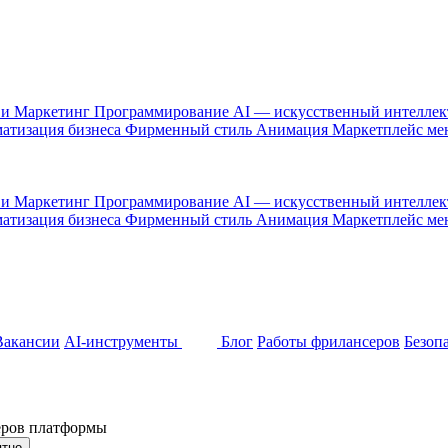
 и Маркетинг
Программирование
AI — искусственный интелле
атизация бизнеса
Фирменный стиль
Анимация
Маркетплейс м
 и Маркетинг
Программирование
AI — искусственный интелле
атизация бизнеса
Фирменный стиль
Анимация
Маркетплейс м
Вакансии
AI-инструменты
Блог
Работы фрилансеров
Безоп
неров платформы
ятно