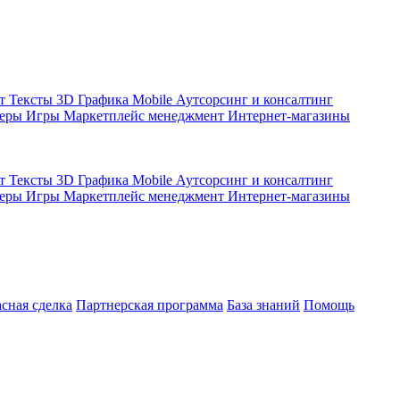
кт
Тексты
3D Графика
Mobile
Аутсорсинг и консалтинг
жеры
Игры
Маркетплейс менеджмент
Интернет-магазины
кт
Тексты
3D Графика
Mobile
Аутсорсинг и консалтинг
жеры
Игры
Маркетплейс менеджмент
Интернет-магазины
асная сделка
Партнерская программа
База знаний
Помощь