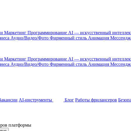
 и Маркетинг
Программирование
AI — искусственный интелле
знеса
Аудио/Видео/Фото
Фирменный стиль
Анимация
Мессенд
 и Маркетинг
Программирование
AI — искусственный интелле
знеса
Аудио/Видео/Фото
Фирменный стиль
Анимация
Мессенд
Вакансии
AI-инструменты
Блог
Работы фрилансеров
Безоп
неров платформы
ятно