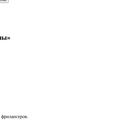
мы»
 фрилансеров.