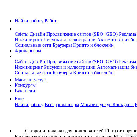
Найти работу
Работа
Сайты
Дизайн
Продвижение сайтов (SEO, GEO)
Реклама
Инжиниринг
Рисунки и иллюстрации
Автоматизация би
Социальные сети
Браузеры
Крипто и блокчейн
Фрилансеры
Сайты
Дизайн
Продвижение сайтов (SEO, GEO)
Реклама
Инжиниринг
Рисунки и иллюстрации
Автоматизация би
Социальные сети
Браузеры
Крипто и блокчейн
Магазин услуг
Конкурсы
Вакансии
Еще
Найти работу
Все фрилансеры
Магазин услуг
Конкурсы
Скидки и подарки для пользователей FL.ru от парт
Вам доступны скидки и подарки от партнеров FL.ru
Пон