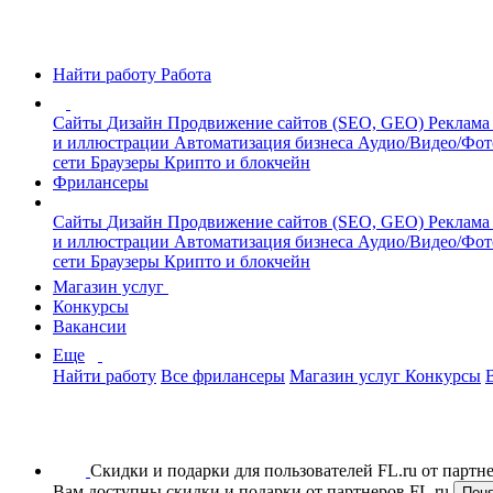
Найти работу
Работа
Сайты
Дизайн
Продвижение сайтов (SEO, GEO)
Реклама
и иллюстрации
Автоматизация бизнеса
Аудио/Видео/Фо
сети
Браузеры
Крипто и блокчейн
Фрилансеры
Сайты
Дизайн
Продвижение сайтов (SEO, GEO)
Реклама
и иллюстрации
Автоматизация бизнеса
Аудио/Видео/Фо
сети
Браузеры
Крипто и блокчейн
Магазин услуг
Конкурсы
Вакансии
Еще
Найти работу
Все фрилансеры
Магазин услуг
Конкурсы
Скидки и подарки для пользователей FL.ru от парт
Вам доступны скидки и подарки от партнеров FL.ru
Пон