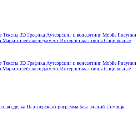
кт
Тексты
3D Графика
Аутсорсинг и консалтинг
Mobile
Рисунки
ы
Маркетплейс менеджмент
Интернет-магазины
Социальные
кт
Тексты
3D Графика
Аутсорсинг и консалтинг
Mobile
Рисунки
ы
Маркетплейс менеджмент
Интернет-магазины
Социальные
асная сделка
Партнерская программа
База знаний
Помощь