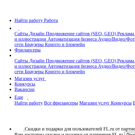
Найти работу
Работа
Сайты
Дизайн
Продвижение сайтов (SEO, GEO)
Реклама
и иллюстрации
Автоматизация бизнеса
Аудио/Видео/Фо
сети
Браузеры
Крипто и блокчейн
Фрилансеры
Сайты
Дизайн
Продвижение сайтов (SEO, GEO)
Реклама
и иллюстрации
Автоматизация бизнеса
Аудио/Видео/Фо
сети
Браузеры
Крипто и блокчейн
Магазин услуг
Конкурсы
Вакансии
Еще
Найти работу
Все фрилансеры
Магазин услуг
Конкурсы
Скидки и подарки для пользователей FL.ru от парт
Вам доступны скидки и подарки от партнеров FL.ru
Пон