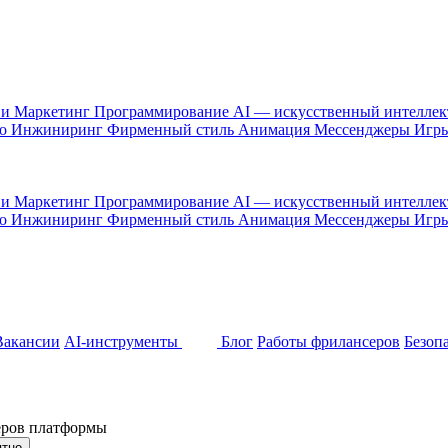
 и Маркетинг
Программирование
AI — искусственный интелле
то
Инжиниринг
Фирменный стиль
Анимация
Мессенджеры
Игр
 и Маркетинг
Программирование
AI — искусственный интелле
то
Инжиниринг
Фирменный стиль
Анимация
Мессенджеры
Игр
Вакансии
AI-инструменты
Блог
Работы фрилансеров
Безоп
неров платформы
ятно