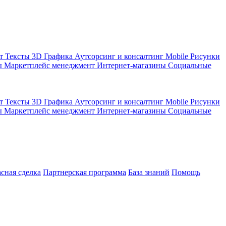
кт
Тексты
3D Графика
Аутсорсинг и консалтинг
Mobile
Рисунки
ы
Маркетплейс менеджмент
Интернет-магазины
Социальные
кт
Тексты
3D Графика
Аутсорсинг и консалтинг
Mobile
Рисунки
ы
Маркетплейс менеджмент
Интернет-магазины
Социальные
асная сделка
Партнерская программа
База знаний
Помощь