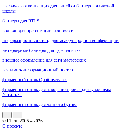
графическая концепция для линейки баннеров языковой
школы
баннеры для RTLS
ролл-ап для презентации экопроекта
информационный стенд для международной конференции
интерьерные баннеры для турагентства
внешнее оформление для сети мастерских
рекламно-информационный постер
фирменный стиль Quattroservises
фирменный стиль для завода по производству крепежа
"Стилтач"
фирменный стиль для чайного бутика
© FL.ru, 2005 – 2026
О проекте