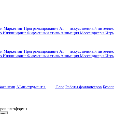
 и Маркетинг
Программирование
AI — искусственный интелле
то
Инжиниринг
Фирменный стиль
Анимация
Мессенджеры
Игр
 и Маркетинг
Программирование
AI — искусственный интелле
то
Инжиниринг
Фирменный стиль
Анимация
Мессенджеры
Игр
Вакансии
AI-инструменты
Блог
Работы фрилансеров
Безоп
неров платформы
ятно