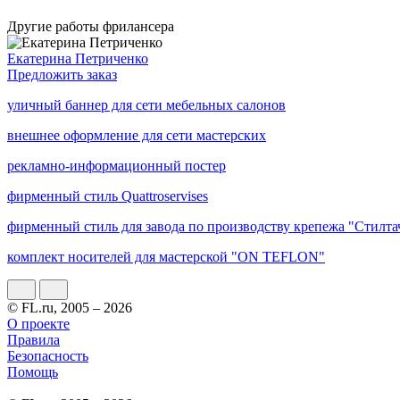
Другие работы фрилансера
Екатерина Петриченко
Предложить заказ
уличный баннер для сети мебельных салонов
внешнее оформление для сети мастерских
рекламно-информационный постер
фирменный стиль Quattroservises
фирменный стиль для завода по производству крепежа "Стилта
комплект носителей для мастерской "ON TEFLON"
© FL.ru, 2005 – 2026
О проекте
Правила
Безопасность
Помощь