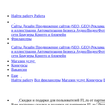
Найти работу
Работа
Сайты
Дизайн
Продвижение сайтов (SEO, GEO)
Реклама
и иллюстрации
Автоматизация бизнеса
Аудио/Видео/Фо
сети
Браузеры
Крипто и блокчейн
Фрилансеры
Сайты
Дизайн
Продвижение сайтов (SEO, GEO)
Реклама
и иллюстрации
Автоматизация бизнеса
Аудио/Видео/Фо
сети
Браузеры
Крипто и блокчейн
Магазин услуг
Конкурсы
Вакансии
Еще
Найти работу
Все фрилансеры
Магазин услуг
Конкурсы
Скидки и подарки для пользователей FL.ru от парт
Вам доступны скидки и подарки от партнеров FL.ru
Пон