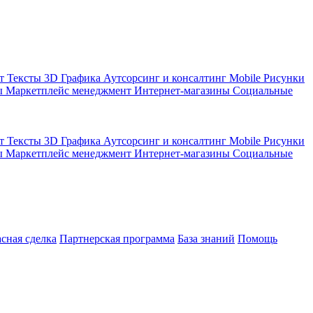
кт
Тексты
3D Графика
Аутсорсинг и консалтинг
Mobile
Рисунки
ы
Маркетплейс менеджмент
Интернет-магазины
Социальные
кт
Тексты
3D Графика
Аутсорсинг и консалтинг
Mobile
Рисунки
ы
Маркетплейс менеджмент
Интернет-магазины
Социальные
асная сделка
Партнерская программа
База знаний
Помощь