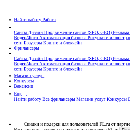
Найти работу
Работа
Сайты
Дизайн
Продвижение сайтов (SEO, GEO)
Реклама
Видео/Фото
Автоматизация бизнеса
Рисунки и иллюстр
сети
Браузеры
Крипто и блокчейн
Фрилансеры
Сайты
Дизайн
Продвижение сайтов (SEO, GEO)
Реклама
Видео/Фото
Автоматизация бизнеса
Рисунки и иллюстр
сети
Браузеры
Крипто и блокчейн
Магазин услуг
Конкурсы
Вакансии
Еще
Найти работу
Все фрилансеры
Магазин услуг
Конкурсы
Скидки и подарки для пользователей FL.ru от парт
Вам доступны скидки и подарки от партнеров FL.ru
Пон