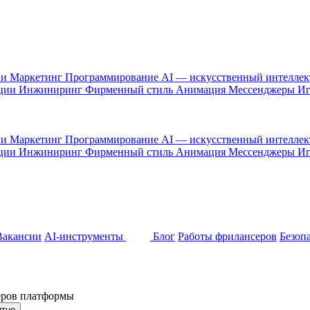
 и Маркетинг
Программирование
AI — искусственный интелле
ации
Инжиниринг
Фирменный стиль
Анимация
Мессенджеры
И
 и Маркетинг
Программирование
AI — искусственный интелле
ации
Инжиниринг
Фирменный стиль
Анимация
Мессенджеры
И
Вакансии
AI-инструменты
Блог
Работы фрилансеров
Безоп
неров платформы
ятно