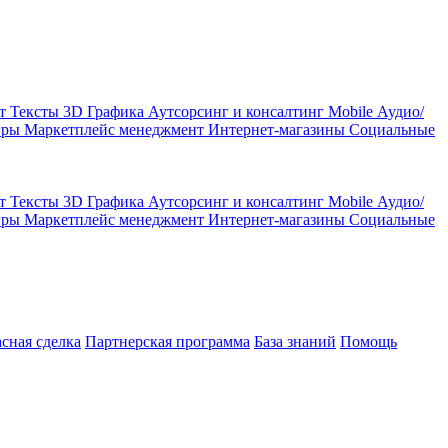
кт
Тексты
3D Графика
Аутсорсинг и консалтинг
Mobile
Аудио/
гры
Маркетплейс менеджмент
Интернет-магазины
Социальные
кт
Тексты
3D Графика
Аутсорсинг и консалтинг
Mobile
Аудио/
гры
Маркетплейс менеджмент
Интернет-магазины
Социальные
асная сделка
Партнерская программа
База знаний
Помощь