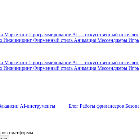
 и Маркетинг
Программирование
AI — искусственный интелле
то
Инжиниринг
Фирменный стиль
Анимация
Мессенджеры
Игр
 и Маркетинг
Программирование
AI — искусственный интелле
то
Инжиниринг
Фирменный стиль
Анимация
Мессенджеры
Игр
Вакансии
AI-инструменты
Блог
Работы фрилансеров
Безоп
неров платформы
ятно