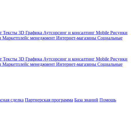
кт
Тексты
3D Графика
Аутсорсинг и консалтинг
Mobile
Рисунки
ы
Маркетплейс менеджмент
Интернет-магазины
Социальные
кт
Тексты
3D Графика
Аутсорсинг и консалтинг
Mobile
Рисунки
ы
Маркетплейс менеджмент
Интернет-магазины
Социальные
асная сделка
Партнерская программа
База знаний
Помощь