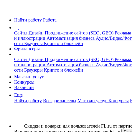
Найти работу
Работа
Сайты
Дизайн
Продвижение сайтов (SEO, GEO)
Реклама
и иллюстрации
Автоматизация бизнеса
Аудио/Видео/Фо
сети
Браузеры
Крипто и блокчейн
Фрилансеры
Сайты
Дизайн
Продвижение сайтов (SEO, GEO)
Реклама
и иллюстрации
Автоматизация бизнеса
Аудио/Видео/Фо
сети
Браузеры
Крипто и блокчейн
Магазин услуг
Конкурсы
Вакансии
Еще
Найти работу
Все фрилансеры
Магазин услуг
Конкурсы
Скидки и подарки для пользователей FL.ru от парт
Вам доступны скидки и подарки от партнеров FL.ru
Пон