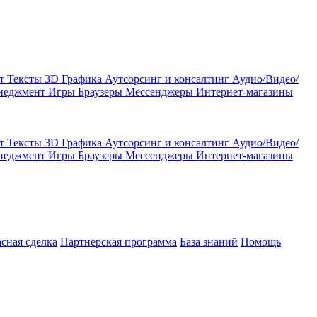
кт
Тексты
3D Графика
Аутсорсинг и консалтинг
Аудио/Видео/
енеджмент
Игры
Браузеры
Мессенджеры
Интернет-магазины
кт
Тексты
3D Графика
Аутсорсинг и консалтинг
Аудио/Видео/
енеджмент
Игры
Браузеры
Мессенджеры
Интернет-магазины
асная сделка
Партнерская программа
База знаний
Помощь