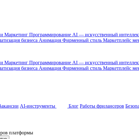
 и Маркетинг
Программирование
AI — искусственный интелле
атизация бизнеса
Анимация
Фирменный стиль
Маркетплейс м
 и Маркетинг
Программирование
AI — искусственный интелле
атизация бизнеса
Анимация
Фирменный стиль
Маркетплейс м
Вакансии
AI-инструменты
Блог
Работы фрилансеров
Безоп
неров платформы
ятно