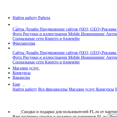
Найти работу
Работа
Сайты
Дизайн
Продвижение сайтов (SEO, GEO)
Реклама
Фото
Рисунки и иллюстрации
Mobile
Инжиниринг
Автом
Социальные сети
Крипто и блокчейн
Фрилансеры
Сайты
Дизайн
Продвижение сайтов (SEO, GEO)
Реклама
Фото
Рисунки и иллюстрации
Mobile
Инжиниринг
Автом
Социальные сети
Крипто и блокчейн
Магазин услуг
Конкурсы
Вакансии
Еще
Найти работу
Все фрилансеры
Магазин услуг
Конкурсы
Скидки и подарки для пользователей FL.ru от парт
Вам доступны скидки и подарки от партнеров FL.ru
Пон