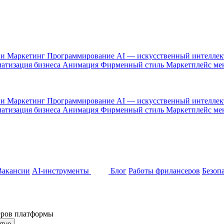
 и Маркетинг
Программирование
AI — искусственный интелле
атизация бизнеса
Анимация
Фирменный стиль
Маркетплейс м
 и Маркетинг
Программирование
AI — искусственный интелле
атизация бизнеса
Анимация
Фирменный стиль
Маркетплейс м
Вакансии
AI-инструменты
Блог
Работы фрилансеров
Безоп
неров платформы
ятно