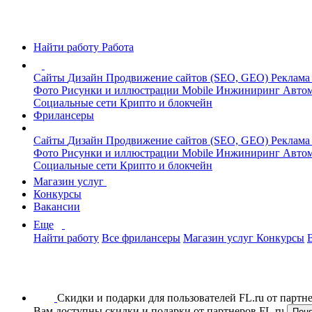
Найти работу
Работа
Сайты
Дизайн
Продвижение сайтов (SEO, GEO)
Реклама
Фото
Рисунки и иллюстрации
Mobile
Инжиниринг
Автом
Социальные сети
Крипто и блокчейн
Фрилансеры
Сайты
Дизайн
Продвижение сайтов (SEO, GEO)
Реклама
Фото
Рисунки и иллюстрации
Mobile
Инжиниринг
Автом
Социальные сети
Крипто и блокчейн
Магазин услуг
Конкурсы
Вакансии
Еще
Найти работу
Все фрилансеры
Магазин услуг
Конкурсы
Скидки и подарки для пользователей FL.ru от парт
Вам доступны скидки и подарки от партнеров FL.ru
Пон