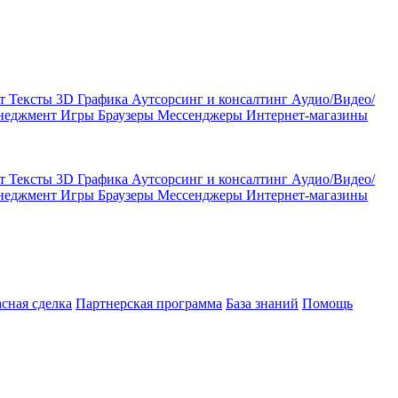
кт
Тексты
3D Графика
Аутсорсинг и консалтинг
Аудио/Видео/
енеджмент
Игры
Браузеры
Мессенджеры
Интернет-магазины
кт
Тексты
3D Графика
Аутсорсинг и консалтинг
Аудио/Видео/
енеджмент
Игры
Браузеры
Мессенджеры
Интернет-магазины
асная сделка
Партнерская программа
База знаний
Помощь