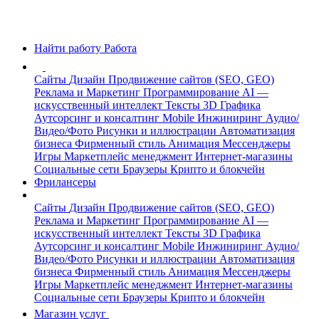
Найти работу
Работа
Сайты
Дизайн
Продвижение сайтов (SEO, GEO)
Реклама и Маркетинг
Программирование
AI —
искусственный интеллект
Тексты
3D Графика
Аутсорсинг и консалтинг
Mobile
Инжиниринг
Аудио/
Видео/Фото
Рисунки и иллюстрации
Автоматизация
бизнеса
Фирменный стиль
Анимация
Мессенджеры
Игры
Маркетплейс менеджмент
Интернет-магазины
Социальные сети
Браузеры
Крипто и блокчейн
Фрилансеры
Сайты
Дизайн
Продвижение сайтов (SEO, GEO)
Реклама и Маркетинг
Программирование
AI —
искусственный интеллект
Тексты
3D Графика
Аутсорсинг и консалтинг
Mobile
Инжиниринг
Аудио/
Видео/Фото
Рисунки и иллюстрации
Автоматизация
бизнеса
Фирменный стиль
Анимация
Мессенджеры
Игры
Маркетплейс менеджмент
Интернет-магазины
Социальные сети
Браузеры
Крипто и блокчейн
Магазин услуг