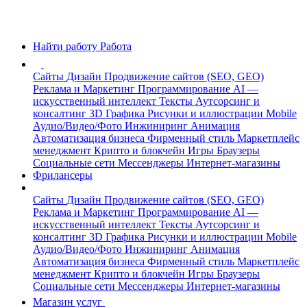
Найти работу
Работа
Сайты
Дизайн
Продвижение сайтов (SEO, GEO)
Реклама и Маркетинг
Программирование
AI —
искусственный интеллект
Тексты
Аутсорсинг и
консалтинг
3D Графика
Рисунки и иллюстрации
Mobile
Аудио/Видео/Фото
Инжиниринг
Анимация
Автоматизация бизнеса
Фирменный стиль
Маркетплейс
менеджмент
Крипто и блокчейн
Игры
Браузеры
Социальные сети
Мессенджеры
Интернет-магазины
Фрилансеры
Сайты
Дизайн
Продвижение сайтов (SEO, GEO)
Реклама и Маркетинг
Программирование
AI —
искусственный интеллект
Тексты
Аутсорсинг и
консалтинг
3D Графика
Рисунки и иллюстрации
Mobile
Аудио/Видео/Фото
Инжиниринг
Анимация
Автоматизация бизнеса
Фирменный стиль
Маркетплейс
менеджмент
Крипто и блокчейн
Игры
Браузеры
Социальные сети
Мессенджеры
Интернет-магазины
Магазин услуг