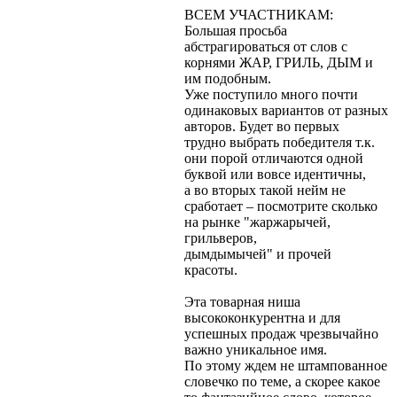
ВСЕМ УЧАСТНИКАМ:
Большая просьба
абстрагироваться от слов с
корнями ЖАР, ГРИЛЬ, ДЫМ и
им подобным.
Уже поступило много почти
одинаковых вариантов от разных
авторов. Будет во первых
трудно выбрать победителя т.к.
они порой отличаются одной
буквой или вовсе идентичны,
а во вторых такой нейм не
сработает – посмотрите сколько
на рынке "жаржарычей,
грильверов,
дымдымычей" и прочей
красоты.
Эта товарная ниша
высококонкурентна и для
успешных продаж чрезвычайно
важно уникальное имя.
По этому ждем не штампованное
словечко по теме, а скорее какое