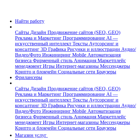
Найти работу
Сайты
Дизайн
Продвижение сайтов (SEO, GEO)
Реклама и Маркетинг
Программирование
AI —
искусственный интеллект
Тексты
Аутсорсинг и
консалтинг
3D Графика
Рисунки и иллюстрации
Аудио/
Видео/Фото
Инжиниринг
Mobile
Автоматизация
бизнеса
Фирменный стиль
Анимация
Маркетплейс
менеджмент
Игры
Интернет-магазины
Мессенджеры
Крипто и блокчейн
Социальные сети
Браузеры
Фрилансеры
Сайты
Дизайн
Продвижение сайтов (SEO, GEO)
Реклама и Маркетинг
Программирование
AI —
искусственный интеллект
Тексты
Аутсорсинг и
консалтинг
3D Графика
Рисунки и иллюстрации
Аудио/
Видео/Фото
Инжиниринг
Mobile
Автоматизация
бизнеса
Фирменный стиль
Анимация
Маркетплейс
менеджмент
Игры
Интернет-магазины
Мессенджеры
Крипто и блокчейн
Социальные сети
Браузеры
Магазин услуг