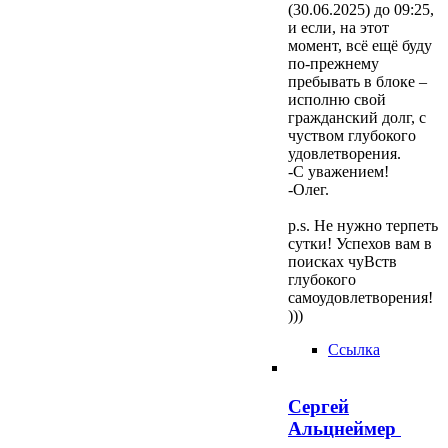
(30.06.2025) до 09:25,
и если, на этот
момент, всё ещё буду
по-прежнему
пребывать в блоке –
исполню свой
гражданский долг, с
чуством глубокого
удовлетворения.
-С уважением!
-Олег.
p.s. Не нужно терпеть
сутки! Успехов вам в
поисках чуВств
глубокого
самоудовлетворения!
)))
Ссылка
Сергей
Альцнеймер