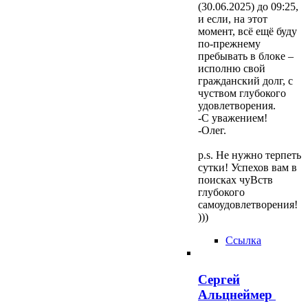
(30.06.2025) до 09:25,
и если, на этот
момент, всё ещё буду
по-прежнему
пребывать в блоке –
исполню свой
гражданский долг, с
чуством глубокого
удовлетворения.
-С уважением!
-Олег.
p.s. Не нужно терпеть
сутки! Успехов вам в
поисках чуВств
глубокого
самоудовлетворения!
)))
Ссылка
Сергей
Альцнеймер