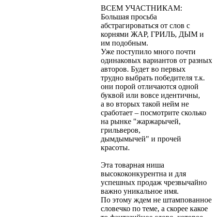
ВСЕМ УЧАСТНИКАМ:
Большая просьба
абстрагироваться от слов с
корнями ЖАР, ГРИЛЬ, ДЫМ и
им подобным.
Уже поступило много почти
одинаковых вариантов от разных
авторов. Будет во первых
трудно выбрать победителя т.к.
они порой отличаются одной
буквой или вовсе идентичны,
а во вторых такой нейм не
сработает – посмотрите сколько
на рынке "жаржарычей,
грильверов,
дымдымычей" и прочей
красоты.
Эта товарная ниша
высококонкурентна и для
успешных продаж чрезвычайно
важно уникальное имя.
По этому ждем не штампованное
словечко по теме, а скорее какое