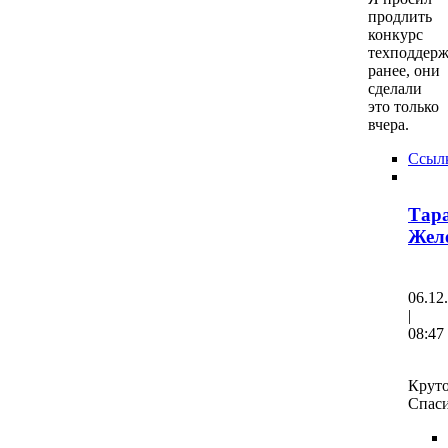
продлить
конкурс
техподдер
ранее, они
сделали
это только
вчера.
Ссыл
Тар
Жел
06.12
|
08:47
Круто
Спаси