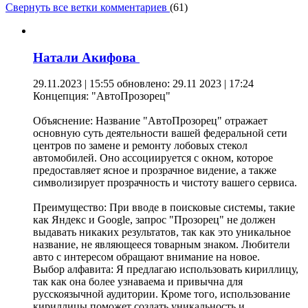
Свернуть все ветки комментариев
(
61
)
Натали Акифова
29.11.2023 | 15:55
обновлено: 29.11 2023 | 17:24
Концепция: "АвтоПрозорец"
Объяснение: Название "АвтоПрозорец" отражает
основную суть деятельности вашей федеральной сети
центров по замене и ремонту лобовых стекол
автомобилей. Оно ассоциируется с окном, которое
предоставляет ясное и прозрачное видение, а также
символизирует прозрачность и чистоту вашего сервиса.
Преимущество: При вводе в поисковые системы, такие
как Яндекс и Google, запрос "Прозорец" не должен
выдавать никаких результатов, так как это уникальное
название, не являющееся товарным знаком. Любители
авто с интересом обращают внимание на новое.
Выбор алфавита: Я предлагаю использовать кириллицу,
так как она более узнаваема и привычна для
русскоязычной аудитории. Кроме того, использование
кириллицы поможет создать уникальность и