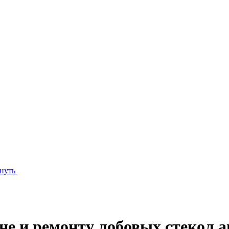
нуть
не и ремонту лобовых стекол 