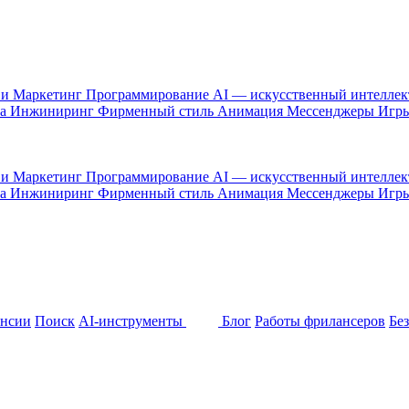
 и Маркетинг
Программирование
AI — искусственный интелле
са
Инжиниринг
Фирменный стиль
Анимация
Мессенджеры
Игр
 и Маркетинг
Программирование
AI — искусственный интелле
са
Инжиниринг
Фирменный стиль
Анимация
Мессенджеры
Игр
ансии
Поиск
AI-инструменты
Блог
Работы фрилансеров
Бе