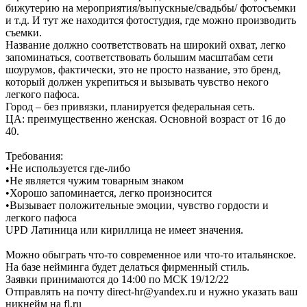
бижутерию на мероприятия/выпускные/свадьбы/ фотосъемки
и т.д. И тут же находится фотостудия, где можно производить
съемки.
Название должно соответствовать на широкий охват, легко
запоминаться, соответствовать большим масштабам сети
шоурумов, фактически, это не просто название, это бренд,
который должен укрепиться и вызывать чувство некого
легкого пафоса.
Город – без привязки, планируется федеральная сеть.
ЦА: преимущественно женская. Основной возраст от 16 до
40.
Требования:
•Не используется где-либо
•Не является чужим товарным знаком
•Хорошо запоминается, легко произносится
•Вызывает положительные эмоции, чувство гордости и
легкого пафоса
UPD Латиница или кириллица не имеет значения.
Можно обыграть что-то современное или что-то итальянское.
На базе нейминга будет делаться фирменный стиль.
Заявки принимаются до 14:00 по МСК 19/12/22
Отправлять на почту direct-hr@yandex.ru и нужно указать ваш
никнейм на fl.ru