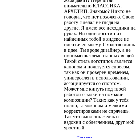
жаба давит? Перечитай
внимательно КЛАССИКА,
АРХЕТИП. Знакомо? Никто не
говорит, что нет похожего. Свою
работу я делал не глядя на
другие. Я имею все исходники на
руках. Ни один логотип из
найденных тобой в яндексе не
идентичен моему. Сходство лишь
в идее. Ты вроде дизайнер, а не
понимаешь элементарных вещей.
Такой стиль логотипов является
каноном и пользуется спросом,
так как он проверен временем,
универсален в использовании,
ассоциируется со спортом.
Может мне кинуть под твоей
работой ссылки на похожие
композиции? Таких как у тебя
полно, за мокапом и мелкими
корректировками не спрячешь.
Так что выплюнь желчь и
вздохни с облегчением, друг мой
яростный.