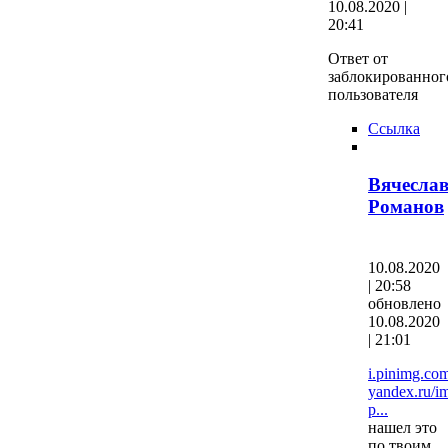
10.08.2020 |
20:41
Ответ от
заблокированног
пользователя
Ссылка
Вячесла
Романов
10.08.2020
| 20:58
обновлено
10.08.2020
| 21:01
i.pinimg.com
yandex.ru/i
p...
нашел это
по твоим