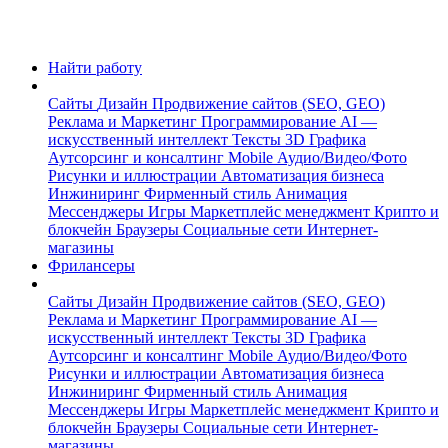
Найти работу
Сайты
Дизайн
Продвижение сайтов (SEO, GEO)
Реклама и Маркетинг
Программирование
AI —
искусственный интеллект
Тексты
3D Графика
Аутсорсинг и консалтинг
Mobile
Аудио/Видео/Фото
Рисунки и иллюстрации
Автоматизация бизнеса
Инжиниринг
Фирменный стиль
Анимация
Мессенджеры
Игры
Маркетплейс менеджмент
Крипто и
блокчейн
Браузеры
Социальные сети
Интернет-
магазины
Фрилансеры
Сайты
Дизайн
Продвижение сайтов (SEO, GEO)
Реклама и Маркетинг
Программирование
AI —
искусственный интеллект
Тексты
3D Графика
Аутсорсинг и консалтинг
Mobile
Аудио/Видео/Фото
Рисунки и иллюстрации
Автоматизация бизнеса
Инжиниринг
Фирменный стиль
Анимация
Мессенджеры
Игры
Маркетплейс менеджмент
Крипто и
блокчейн
Браузеры
Социальные сети
Интернет-
магазины