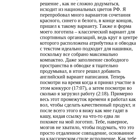
решение , как не сложно додуматься,
исходит из национальных цветов РФ. Я
перепробовал много вариантов сочетания
красного, синего и белого, в конце концов,
пришел к такому варианту. Также и форма
моего логотипа – классический вариант для
спортивных организаций, ведь круг в центре
которого расположена атрибутика и обводка
с текстом идеально подходит для нашивки,
поскольку все собрано максимально
компактно. Даже заполнение свободного
пространства в обводке я тщательно
продумывал, в итоге решил добавить
английский вариант написания. Теперь
посмотри на время когда я принял участие в
этом конкурсе (17:07), а затем посмотри во
сколько я загрузил работу (2:18). Примерно
весь этот промежуток времени я работал как
вол, чтобы сделать качественный продукт, и
после всего этого я вижу как мне гадят в
кашу, кидая ссылку на что-то едва ли
похожее на мой логотип. Тебе, наверное,
мозгов не хватило, чтобы подумать, что это
просто отдаленное совпадение, основанное
на классическом стиле исполнение. Как тебе