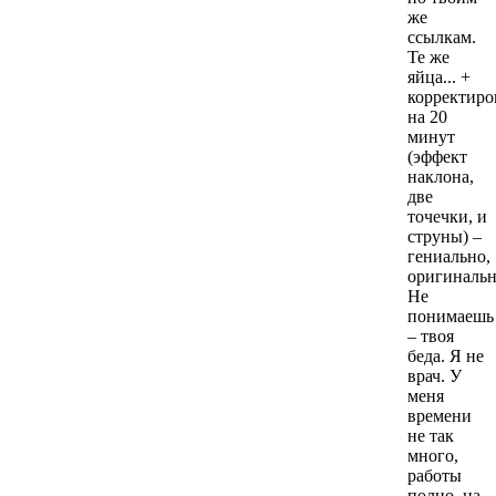
же
ссылкам.
Те же
яйца... +
корректиро
на 20
минут
(эффект
наклона,
две
точечки, и
струны) –
гениально,
оригиналь
Не
понимаешь
– твоя
беда. Я не
врач. У
меня
времени
не так
много,
работы
полно, на