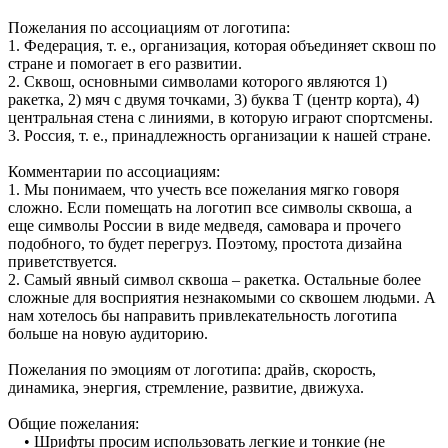
Пожелания по ассоциациям от логотипа:
1. Федерация, т. е., организация, которая объединяет сквош по
стране и помогает в его развитии.
2. Сквош, основными символами которого являются 1)
ракетка, 2) мяч с двумя точками, 3) буква Т (центр корта), 4)
центральная стена с линиями, в которую играют спортсмены.
3. Россия, т. е., принадлежность организации к нашей стране.
Комментарии по ассоциациям:
1. Мы понимаем, что учесть все пожелания мягко говоря
сложно. Если помещать на логотип все символы сквоша, а
еще символы России в виде медведя, самовара и прочего
подобного, то будет перегруз. Поэтому, простота дизайна
приветствуется.
2. Самый явный символ сквоша – ракетка. Остальные более
сложные для восприятия незнакомыми со сквошем людьми. А
нам хотелось бы направить привлекательность логотипа
больше на новую аудиторию.
Пожелания по эмоциям от логотипа: драйв, скорость,
динамика, энергия, стремление, развитие, движуха.
Общие пожелания:
• Шрифты просим использовать легкие и тонкие (не