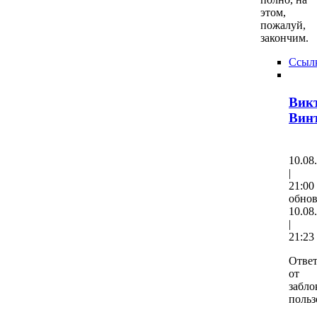
этом,
пожалуй,
закончим.
Ссыл
Вик
Вин
10.08
|
21:00
обно
10.08
|
21:23
Отве
от
забло
польз