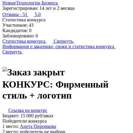
НовыеТехнологии Бизнеса
Зарегистрирован:
14 лет и 2 месяца
Отзывы
· 51
5.0
Статистика конкурса
Участников:
43
Кандидатов:
0
Заблокировано:
0
Статистика конкурса
Свернуть
Информация о заказчике,
сроки и статистика конкурса
Свернуть
КОНКУРС: Фирменный
стиль + логотип
Ссылка на конкурс
Бюджет:
15 000
руб
/заказ
Победители конкурса
1 место:
Ане­та Пи­рон­ко­ва
2 место:
победитель не выбран