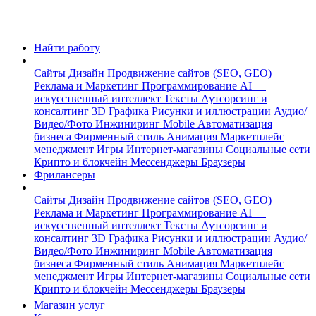
Найти работу
Сайты
Дизайн
Продвижение сайтов (SEO, GEO)
Реклама и Маркетинг
Программирование
AI —
искусственный интеллект
Тексты
Аутсорсинг и
консалтинг
3D Графика
Рисунки и иллюстрации
Аудио/
Видео/Фото
Инжиниринг
Mobile
Автоматизация
бизнеса
Фирменный стиль
Анимация
Маркетплейс
менеджмент
Игры
Интернет-магазины
Социальные сети
Крипто и блокчейн
Мессенджеры
Браузеры
Фрилансеры
Сайты
Дизайн
Продвижение сайтов (SEO, GEO)
Реклама и Маркетинг
Программирование
AI —
искусственный интеллект
Тексты
Аутсорсинг и
консалтинг
3D Графика
Рисунки и иллюстрации
Аудио/
Видео/Фото
Инжиниринг
Mobile
Автоматизация
бизнеса
Фирменный стиль
Анимация
Маркетплейс
менеджмент
Игры
Интернет-магазины
Социальные сети
Крипто и блокчейн
Мессенджеры
Браузеры
Магазин услуг