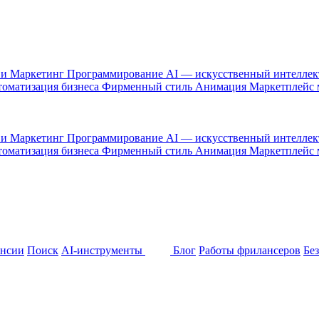
 и Маркетинг
Программирование
AI — искусственный интелле
оматизация бизнеса
Фирменный стиль
Анимация
Маркетплейс
 и Маркетинг
Программирование
AI — искусственный интелле
оматизация бизнеса
Фирменный стиль
Анимация
Маркетплейс
ансии
Поиск
AI-инструменты
Блог
Работы фрилансеров
Бе