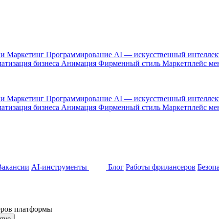
 и Маркетинг
Программирование
AI — искусственный интелле
атизация бизнеса
Анимация
Фирменный стиль
Маркетплейс м
 и Маркетинг
Программирование
AI — искусственный интелле
атизация бизнеса
Анимация
Фирменный стиль
Маркетплейс м
Вакансии
AI-инструменты
Блог
Работы фрилансеров
Безоп
неров платформы
ятно