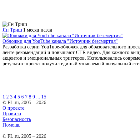
Ян Триш
1 месяц назад
Обложки для YouTube канала "Источник безсмертия"
Разработка серии YouTube-обложек для образовательного проек
ленте рекомендаций и повышают CTR видео. Для каждого выпу
акцентов и эмоциональных триггеров. Использовались соврем
результате проект получил единый узнаваемый визуальный сти
1
2
3
4
5
6
7
8
9
...
15
© FL.ru, 2005 – 2026
О проекте
Правила
Безопасность
Помощь
© FL.ru, 2005 – 2026