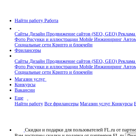
Найти работу
Работа
Сайты
Дизайн
Продвижение сайтов (SEO, GEO)
Реклама
Фото
Рисунки и иллюстрации
Mobile
Инжиниринг
Автом
Социальные сети
Крипто и блокчейн
Фрилансеры
Сайты
Дизайн
Продвижение сайтов (SEO, GEO)
Реклама
Фото
Рисунки и иллюстрации
Mobile
Инжиниринг
Автом
Социальные сети
Крипто и блокчейн
Магазин услуг
Конкурсы
Вакансии
Еще
Найти работу
Все фрилансеры
Магазин услуг
Конкурсы
Скидки и подарки для пользователей FL.ru от парт
Вам доступны скидки и подарки от партнеров FL.ru
Пон