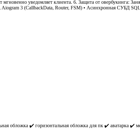
от мгновенно уведомляет клиента. 6. Защита от овербукинга: За
, Aiogram 3 (CallbackData, Router, FSM) • Асинхронная СУБД SQLi
ная обложка ✔️ горизонтальная обложка для пк ✔️ аватарка ✔️ м