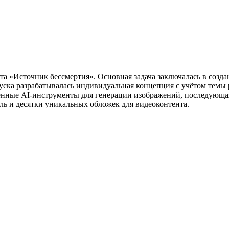
та «Источник бессмертия». Основная задача заключалась в созд
ска разрабатывалась индивидуальная концепция с учётом темы 
енные AI-инструменты для генерации изображений, последующая
ль и десятки уникальных обложек для видеоконтента.