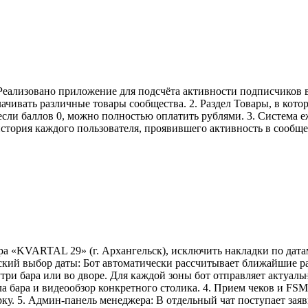
ализовано приложение для подсчёта активности подписчиков в со
ачивать различные товары сообщества. 2. Раздел Товары, в кот
 если баллов 0, можно полностью оплатить рублями. 3. Система 
история каждого пользователя, проявившего активность в сообщ
ра «KVARTAL 29» (г. Архангельск), исключить накладки по датам
еский выбор даты: Бот автоматически рассчитывает ближайшие р
три бара или во дворе. Для каждой зоны бот отправляет актуаль
ла бара и видеообзор конкретного столика. 4. Прием чеков и FS
рку. 5. Админ-панель менеджера: В отдельный чат поступает зая