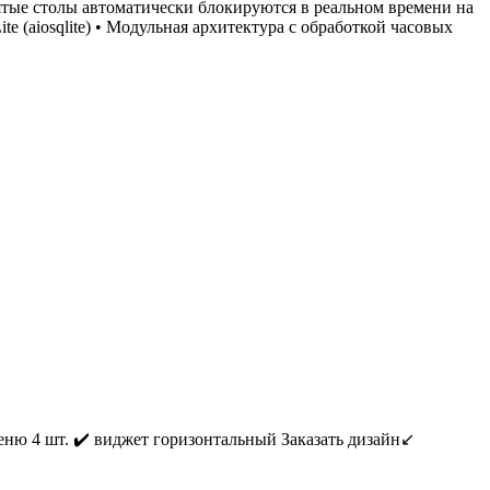
нятые столы автоматически блокируются в реальном времени на
te (aiosqlite) • Модульная архитектура с обработкой часовых
еню 4 шт. ✔️ виджет горизонтальный Заказать дизайн↙️