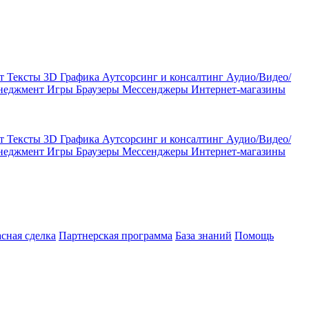
кт
Тексты
3D Графика
Аутсорсинг и консалтинг
Аудио/Видео/
енеджмент
Игры
Браузеры
Мессенджеры
Интернет-магазины
кт
Тексты
3D Графика
Аутсорсинг и консалтинг
Аудио/Видео/
енеджмент
Игры
Браузеры
Мессенджеры
Интернет-магазины
асная сделка
Партнерская программа
База знаний
Помощь