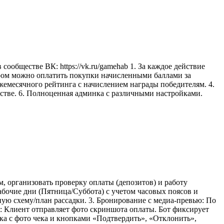
обществе ВК: https://vk.ru/gamehab 1. За каждое действие
ором можно оплатить покупки начисленными баллами за
ежемесячного рейтинга с начислением награды победителям. 4.
естве. 6. Полноценная админка с различными настройками.
, организовать проверку оплаты (депозитов) и работу
абочие дни (Пятница/Суббота) с учетом часовых поясов и
ную схему/план рассадки. 3. Бронирование с медиа-превью: По
M: Клиент отправляет фото скриншота оплаты. Бот фиксирует
вка с фото чека и кнопками «Подтвердить», «Отклонить»,