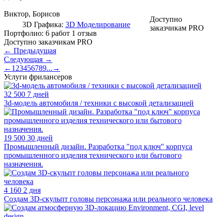
Виктор
, Борисов
Доступно
3D Графика:
3D Моделирование
заказчикам PRO
Портфолио:
6 работ
1 отзыв
Доступно заказчикам PRO
←
Предыдущая
Следующая
→
←
1
2
3
4
5
6
7
8
9
...
→
Услуги фрилансеров
32 500
7 дней
3d-модель автомобиля / техники с высокой детализацией
19 500
30 дней
Промышленный дизайн. Разработка "под ключ" корпуса
промышленного изделия технического или бытового
назначения.
4 160
2 дня
Создам 3D-скульпт головы персонажа или реального человека