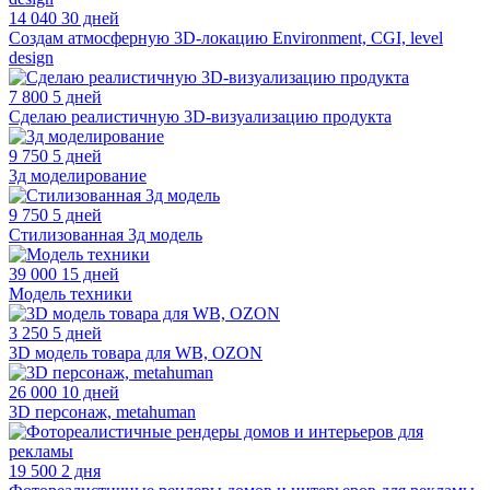
14 040
30 дней
Создам атмосферную 3D-локацию Environment, CGI, level
design
7 800
5 дней
Сделаю реалистичную 3D-визуализацию продукта
9 750
5 дней
3д моделирование
9 750
5 дней
Стилизованная 3д модель
39 000
15 дней
Модель техники
3 250
5 дней
3D модель товара для WB, OZON
26 000
10 дней
3D персонаж, metahuman
19 500
2 дня