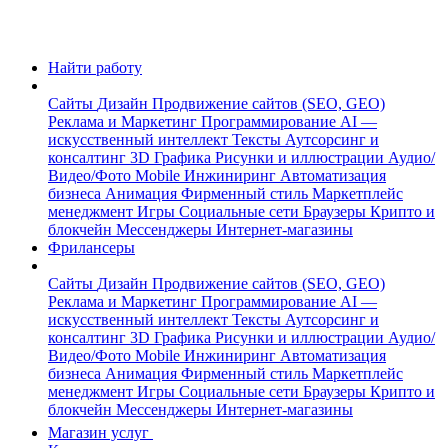
Найти работу
Сайты
Дизайн
Продвижение сайтов (SEO, GEO)
Реклама и Маркетинг
Программирование
AI —
искусственный интеллект
Тексты
Аутсорсинг и
консалтинг
3D Графика
Рисунки и иллюстрации
Аудио/
Видео/Фото
Mobile
Инжиниринг
Автоматизация
бизнеса
Анимация
Фирменный стиль
Маркетплейс
менеджмент
Игры
Социальные сети
Браузеры
Крипто и
блокчейн
Мессенджеры
Интернет-магазины
Фрилансеры
Сайты
Дизайн
Продвижение сайтов (SEO, GEO)
Реклама и Маркетинг
Программирование
AI —
искусственный интеллект
Тексты
Аутсорсинг и
консалтинг
3D Графика
Рисунки и иллюстрации
Аудио/
Видео/Фото
Mobile
Инжиниринг
Автоматизация
бизнеса
Анимация
Фирменный стиль
Маркетплейс
менеджмент
Игры
Социальные сети
Браузеры
Крипто и
блокчейн
Мессенджеры
Интернет-магазины
Магазин услуг