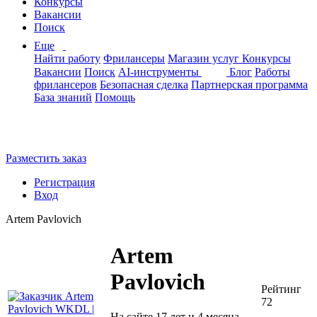
Конкурсы
Вакансии
Поиск
Еще
Найти работу
Фрилансеры
Магазин услуг
Конкурсы
Вакансии
Поиск
AI-инструменты
Блог
Работы
фрилансеров
Безопасная сделка
Партнерская программа
База знаний
Помощь
Разместить заказ
Регистрация
Вход
Artem Pavlovich
Artem
Pavlovich
Рейтинг
72
На сайте 17 лет и 4 месяца