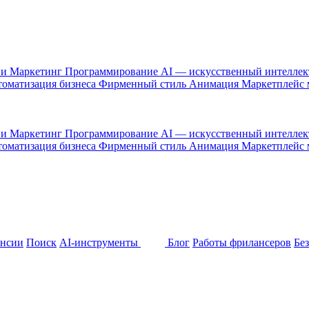
 и Маркетинг
Программирование
AI — искусственный интелле
оматизация бизнеса
Фирменный стиль
Анимация
Маркетплейс
 и Маркетинг
Программирование
AI — искусственный интелле
оматизация бизнеса
Фирменный стиль
Анимация
Маркетплейс
ансии
Поиск
AI-инструменты
Блог
Работы фрилансеров
Бе