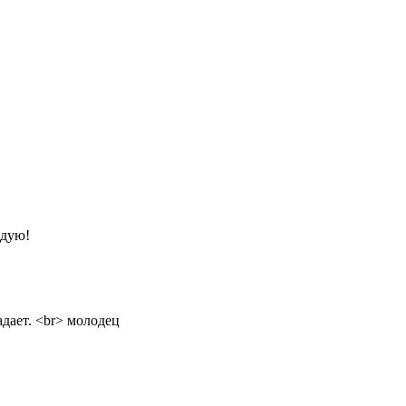
ндую!
адает. <br> молодец