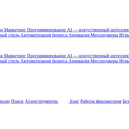
 и Маркетинг
Программирование
AI — искусственный интелле
ный стиль
Автоматизация бизнеса
Анимация
Мессенджеры
Игр
 и Маркетинг
Программирование
AI — искусственный интелле
ный стиль
Автоматизация бизнеса
Анимация
Мессенджеры
Игр
ансии
Поиск
AI-инструменты
Блог
Работы фрилансеров
Бе