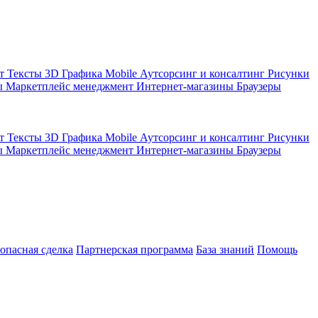
кт
Тексты
3D Графика
Mobile
Аутсорсинг и консалтинг
Рисунки
ы
Маркетплейс менеджмент
Интернет-магазины
Браузеры
кт
Тексты
3D Графика
Mobile
Аутсорсинг и консалтинг
Рисунки
ы
Маркетплейс менеджмент
Интернет-магазины
Браузеры
зопасная сделка
Партнерская программа
База знаний
Помощь