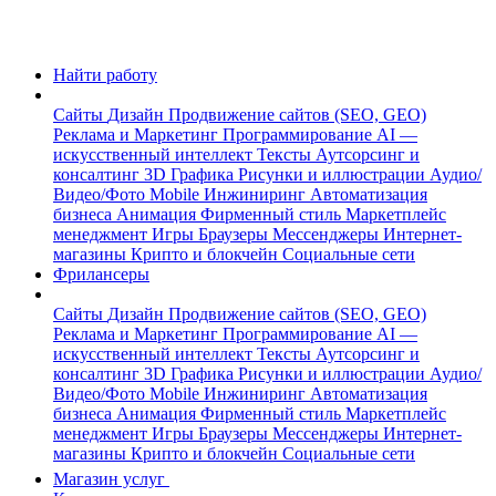
Найти работу
Сайты
Дизайн
Продвижение сайтов (SEO, GEO)
Реклама и Маркетинг
Программирование
AI —
искусственный интеллект
Тексты
Аутсорсинг и
консалтинг
3D Графика
Рисунки и иллюстрации
Аудио/
Видео/Фото
Mobile
Инжиниринг
Автоматизация
бизнеса
Анимация
Фирменный стиль
Маркетплейс
менеджмент
Игры
Браузеры
Мессенджеры
Интернет-
магазины
Крипто и блокчейн
Социальные сети
Фрилансеры
Сайты
Дизайн
Продвижение сайтов (SEO, GEO)
Реклама и Маркетинг
Программирование
AI —
искусственный интеллект
Тексты
Аутсорсинг и
консалтинг
3D Графика
Рисунки и иллюстрации
Аудио/
Видео/Фото
Mobile
Инжиниринг
Автоматизация
бизнеса
Анимация
Фирменный стиль
Маркетплейс
менеджмент
Игры
Браузеры
Мессенджеры
Интернет-
магазины
Крипто и блокчейн
Социальные сети
Магазин услуг