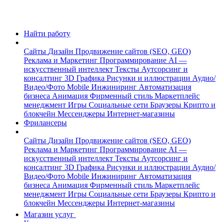
Найти работу
Сайты
Дизайн
Продвижение сайтов (SEO, GEO)
Реклама и Маркетинг
Программирование
AI —
искусственный интеллект
Тексты
Аутсорсинг и
консалтинг
3D Графика
Рисунки и иллюстрации
Аудио/
Видео/Фото
Mobile
Инжиниринг
Автоматизация
бизнеса
Анимация
Фирменный стиль
Маркетплейс
менеджмент
Игры
Социальные сети
Браузеры
Крипто и
блокчейн
Мессенджеры
Интернет-магазины
Фрилансеры
Сайты
Дизайн
Продвижение сайтов (SEO, GEO)
Реклама и Маркетинг
Программирование
AI —
искусственный интеллект
Тексты
Аутсорсинг и
консалтинг
3D Графика
Рисунки и иллюстрации
Аудио/
Видео/Фото
Mobile
Инжиниринг
Автоматизация
бизнеса
Анимация
Фирменный стиль
Маркетплейс
менеджмент
Игры
Социальные сети
Браузеры
Крипто и
блокчейн
Мессенджеры
Интернет-магазины
Магазин услуг