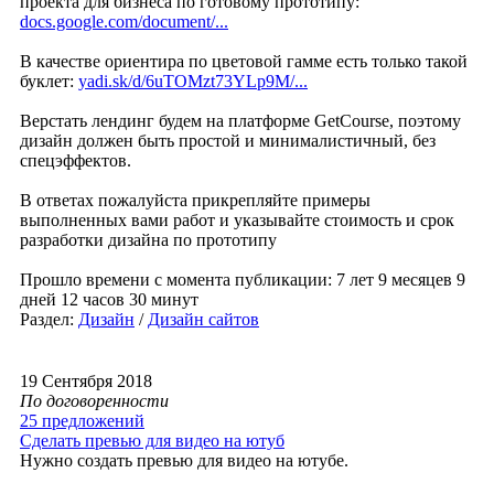
проекта для бизнеса по готовому прототипу:
docs.google.com/document/...
В качестве ориентира по цветовой гамме есть только такой
буклет:
yadi.sk/d/6uTOMzt73YLp9M/...
Верстать лендинг будем на платформе GetCourse, поэтому
дизайн должен быть простой и минималистичный, без
спецэффектов.
В ответах пожалуйста прикрепляйте примеры
выполненных вами работ и указывайте стоимость и срок
разработки дизайна по прототипу
Прошло времени с момента публикации: 7 лет 9 месяцев 9
дней 12 часов 30 минут
Раздел:
Дизайн
/
Дизайн сайтов
19 Сентября 2018
По договоренности
25 предложений
Сделать превью для видео на ютуб
Нужно создать превью для видео на ютубе.