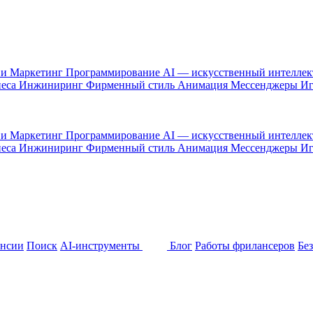
 и Маркетинг
Программирование
AI — искусственный интелле
неса
Инжиниринг
Фирменный стиль
Анимация
Мессенджеры
И
 и Маркетинг
Программирование
AI — искусственный интелле
неса
Инжиниринг
Фирменный стиль
Анимация
Мессенджеры
И
ансии
Поиск
AI-инструменты
Блог
Работы фрилансеров
Бе