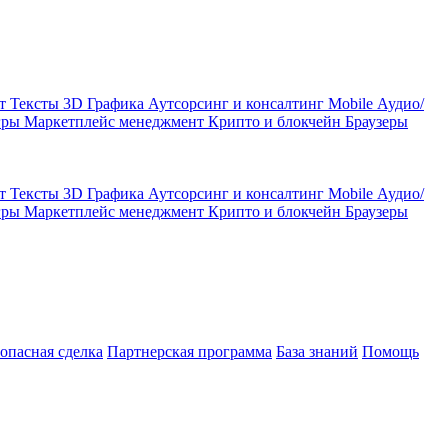
кт
Тексты
3D Графика
Аутсорсинг и консалтинг
Mobile
Аудио/
гры
Маркетплейс менеджмент
Крипто и блокчейн
Браузеры
кт
Тексты
3D Графика
Аутсорсинг и консалтинг
Mobile
Аудио/
гры
Маркетплейс менеджмент
Крипто и блокчейн
Браузеры
зопасная сделка
Партнерская программа
База знаний
Помощь