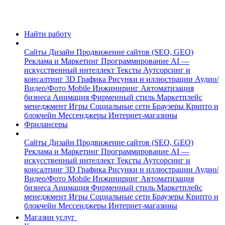
Найти работу
Сайты
Дизайн
Продвижение сайтов (SEO, GEO)
Реклама и Маркетинг
Программирование
AI —
искусственный интеллект
Тексты
Аутсорсинг и
консалтинг
3D Графика
Рисунки и иллюстрации
Аудио/
Видео/Фото
Mobile
Инжиниринг
Автоматизация
бизнеса
Анимация
Фирменный стиль
Маркетплейс
менеджмент
Игры
Социальные сети
Браузеры
Крипто и
блокчейн
Мессенджеры
Интернет-магазины
Фрилансеры
Сайты
Дизайн
Продвижение сайтов (SEO, GEO)
Реклама и Маркетинг
Программирование
AI —
искусственный интеллект
Тексты
Аутсорсинг и
консалтинг
3D Графика
Рисунки и иллюстрации
Аудио/
Видео/Фото
Mobile
Инжиниринг
Автоматизация
бизнеса
Анимация
Фирменный стиль
Маркетплейс
менеджмент
Игры
Социальные сети
Браузеры
Крипто и
блокчейн
Мессенджеры
Интернет-магазины
Магазин услуг