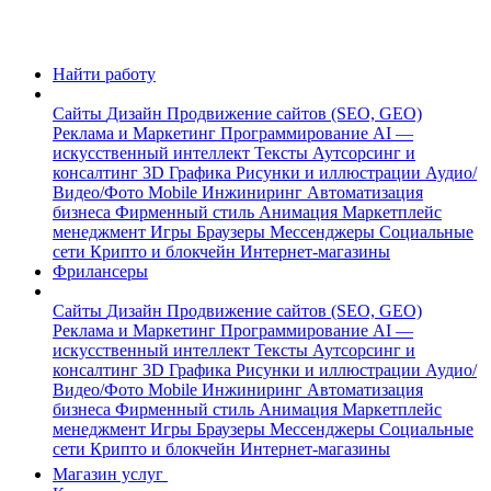
Найти работу
Сайты
Дизайн
Продвижение сайтов (SEO, GEO)
Реклама и Маркетинг
Программирование
AI —
искусственный интеллект
Тексты
Аутсорсинг и
консалтинг
3D Графика
Рисунки и иллюстрации
Аудио/
Видео/Фото
Mobile
Инжиниринг
Автоматизация
бизнеса
Фирменный стиль
Анимация
Маркетплейс
менеджмент
Игры
Браузеры
Мессенджеры
Социальные
сети
Крипто и блокчейн
Интернет-магазины
Фрилансеры
Сайты
Дизайн
Продвижение сайтов (SEO, GEO)
Реклама и Маркетинг
Программирование
AI —
искусственный интеллект
Тексты
Аутсорсинг и
консалтинг
3D Графика
Рисунки и иллюстрации
Аудио/
Видео/Фото
Mobile
Инжиниринг
Автоматизация
бизнеса
Фирменный стиль
Анимация
Маркетплейс
менеджмент
Игры
Браузеры
Мессенджеры
Социальные
сети
Крипто и блокчейн
Интернет-магазины
Магазин услуг