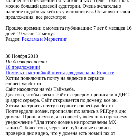
количества объявлений по Москве и МО. Цель – охват как
можно большей целевой аудитории. Очень желательно
наличие подобных кейсов у исполнителя. Оставляйте свои
предложения, все рассмотрю.
Прошло времени с момента публикации: 7 лет 6 месяцев 16
дней 19 часов 12 минут
Раздел:
Реклама и Маркетинг
30 Ноября 2018
По договоренности
10 предложений
Помочь с настройкой почты для домена на Яндексе
Хотим подключить почту на яндексе в сервисе
connect.yandex.ru
Сайт находится на vds Таймвеба.
Для того, чтобы связать сайт с сервером прописали в ДНС
ip адрес сервера. Сайт открывается по домену, все ок.
Хотим настроить почту в сервисе connect.yandex.ru.
Подтвердили домен, прописали mx запись в РЕГ.ру в днс
домена. Прошли сутки, а в connect.yandex.ru по прежнему
уведомление "Для этого домена не проставлены MX-
записи". Более того, через все публичные сервисы
проверки днс видно, что у домена есть новый mx от