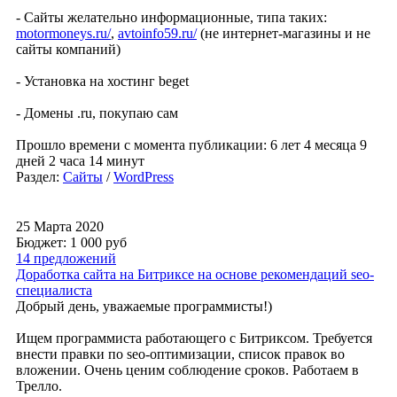
- Сайты желательно информационные, типа таких:
motormoneys.ru/
,
avtoinfo59.ru/
(не интернет-магазины и не
сайты компаний)
- Установка на хостинг beget
- Домены .ru, покупаю сам
Прошло времени с момента публикации: 6 лет 4 месяца 9
дней 2 часа 14 минут
Раздел:
Сайты
/
WordPress
25 Марта 2020
Бюджет: 1 000
руб
14 предложений
Доработка сайта на Битриксе на основе рекомендаций seo-
специалиста
Добрый день, уважаемые программисты!)
Ищем программиста работающего с Битриксом. Требуется
внести правки по seo-оптимизации, список правок во
вложении. Очень ценим соблюдение сроков. Работаем в
Трелло.