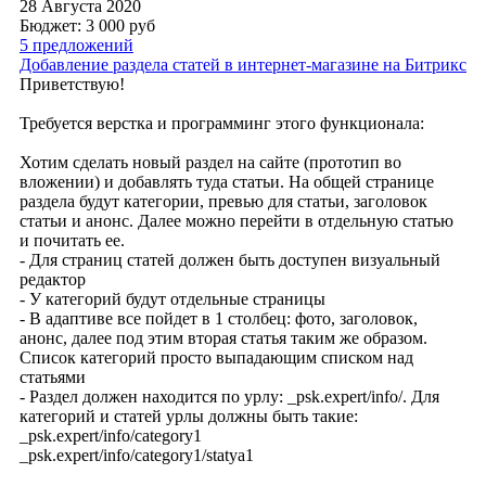
28 Августа 2020
Бюджет: 3 000
руб
5 предложений
Добавление раздела статей в интернет-магазине на Битрикс
Приветствую!
Требуется верстка и программинг этого функционала:
Хотим сделать новый раздел на сайте (прототип во
вложении) и добавлять туда статьи. На общей странице
раздела будут категории, превью для статьи, заголовок
статьи и анонс. Далее можно перейти в отдельную статью
и почитать ее.
- Для страниц статей должен быть доступен визуальный
редактор
- У категорий будут отдельные страницы
- В адаптиве все пойдет в 1 столбец: фото, заголовок,
анонс, далее под этим вторая статья таким же образом.
Список категорий просто выпадающим списком над
статьями
- Раздел должен находится по урлу: _psk.expert/info/. Для
категорий и статей урлы должны быть такие:
_psk.expert/info/category1
_psk.expert/info/category1/statya1