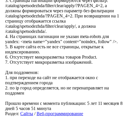
3. Страницы пагинации формируются через фильтр:
/catalog/spetsodezhda/filter/clear/apply/?PAGEN_4=2, а
должны формироваться через параметр без фильтрации
/catalog/spetsodezhda/?PAGEN_4=2. При возвращении на 1
страницу отображается ссылка
/catalog/spetsodezhda/filter/clear/apply/, а должна
/catalog/spetsodezhda/.
4. На страницах пагинации не указан meta-robots для
yandex: <meta name="yandex" content="noindex, follow" />.
5. В карте сайта есть не все страницы, открытые к
индексированию.
6. Отсутствует микроразметка товаров Product.
7. Отсутствует микроразметка изображений.
Для поддоменов:
1. при переходе на сайт не отображается окно с
подтверждением города
2. по ip город определяется, но не перенаправляет на
поддомен
Прошло времени с момента публикации: 5 лет 11 месяцев 8
дней 5 часов 51 минута
Раздел:
Сайты
/
Веб-программирование