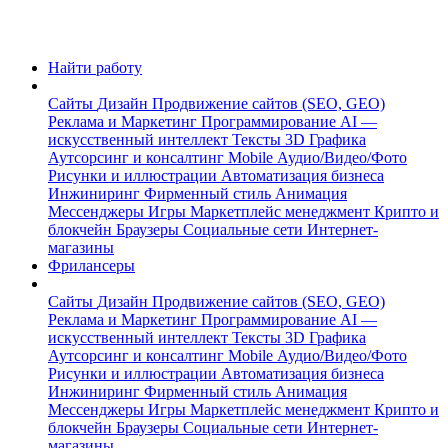
Найти работу
Сайты
Дизайн
Продвижение сайтов (SEO, GEO)
Реклама и Маркетинг
Программирование
AI —
искусственный интеллект
Тексты
3D Графика
Аутсорсинг и консалтинг
Mobile
Аудио/Видео/Фото
Рисунки и иллюстрации
Автоматизация бизнеса
Инжиниринг
Фирменный стиль
Анимация
Мессенджеры
Игры
Маркетплейс менеджмент
Крипто и
блокчейн
Браузеры
Социальные сети
Интернет-
магазины
Фрилансеры
Сайты
Дизайн
Продвижение сайтов (SEO, GEO)
Реклама и Маркетинг
Программирование
AI —
искусственный интеллект
Тексты
3D Графика
Аутсорсинг и консалтинг
Mobile
Аудио/Видео/Фото
Рисунки и иллюстрации
Автоматизация бизнеса
Инжиниринг
Фирменный стиль
Анимация
Мессенджеры
Игры
Маркетплейс менеджмент
Крипто и
блокчейн
Браузеры
Социальные сети
Интернет-
магазины