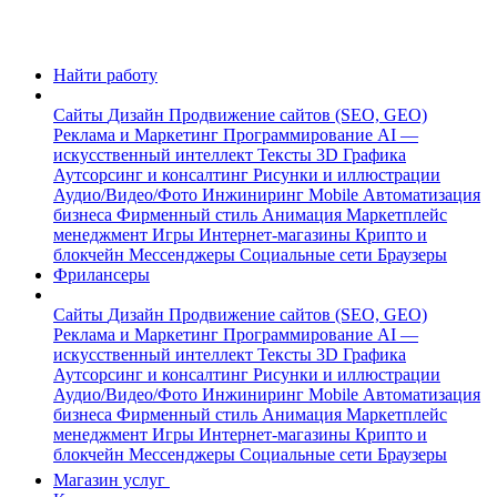
Найти работу
Сайты
Дизайн
Продвижение сайтов (SEO, GEO)
Реклама и Маркетинг
Программирование
AI —
искусственный интеллект
Тексты
3D Графика
Аутсорсинг и консалтинг
Рисунки и иллюстрации
Аудио/Видео/Фото
Инжиниринг
Mobile
Автоматизация
бизнеса
Фирменный стиль
Анимация
Маркетплейс
менеджмент
Игры
Интернет-магазины
Крипто и
блокчейн
Мессенджеры
Социальные сети
Браузеры
Фрилансеры
Сайты
Дизайн
Продвижение сайтов (SEO, GEO)
Реклама и Маркетинг
Программирование
AI —
искусственный интеллект
Тексты
3D Графика
Аутсорсинг и консалтинг
Рисунки и иллюстрации
Аудио/Видео/Фото
Инжиниринг
Mobile
Автоматизация
бизнеса
Фирменный стиль
Анимация
Маркетплейс
менеджмент
Игры
Интернет-магазины
Крипто и
блокчейн
Мессенджеры
Социальные сети
Браузеры
Магазин услуг