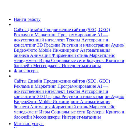
Найти работу
Сайты
Дизайн
Продвижение сайтов (SEO, GEO)
Реклама и Маркетинг
Программирование
AI —
искусственный интеллект
Тексты
Аутсорсинг и
консалтинг
3D Графика
Рисунки и иллюстрации
Аудио/
Видео/Фото
Mobile
Инжиниринг
Автоматизация
бизнеса
Анимация
Фирменный стиль
Маркетплейс
менеджмент
Игры
Социальные сети
Браузеры
Крипто и
блокчейн
Мессенджеры
Интернет-магазины
Фрилансеры
Сайты
Дизайн
Продвижение сайтов (SEO, GEO)
Реклама и Маркетинг
Программирование
AI —
искусственный интеллект
Тексты
Аутсорсинг и
консалтинг
3D Графика
Рисунки и иллюстрации
Аудио/
Видео/Фото
Mobile
Инжиниринг
Автоматизация
бизнеса
Анимация
Фирменный стиль
Маркетплейс
менеджмент
Игры
Социальные сети
Браузеры
Крипто и
блокчейн
Мессенджеры
Интернет-магазины
Магазин услуг