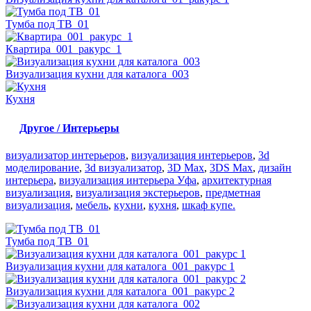
Тумба под ТВ_01
Квартира_001_ракурс_1
Визуализация кухни для каталога_003
Кухня
Другое / Интерьеры
визуализатор интерьеров
,
визуализация интерьеров
,
3d
моделирование
,
3d визуализатор
,
3D Max
,
3DS Max
,
дизайн
интерьера
,
визуализация интерьера Уфа
,
архитектурная
визуализация
,
визуализация экстерьеров
,
предметная
визуализация
,
мебель
,
кухни
,
кухня
,
шкаф купе.
Тумба под ТВ_01
Визуализация кухни для каталога_001_ракурс 1
Визуализация кухни для каталога_001_ракурс 2