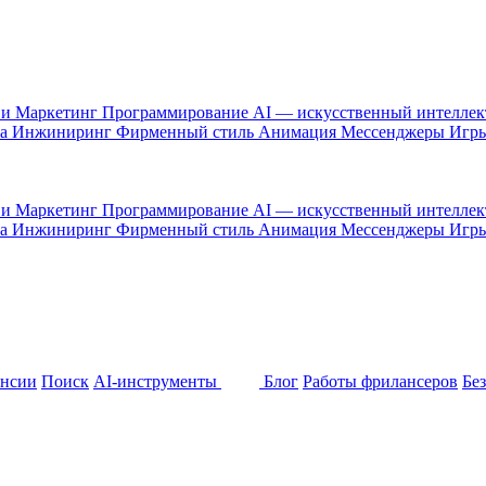
 и Маркетинг
Программирование
AI — искусственный интелле
са
Инжиниринг
Фирменный стиль
Анимация
Мессенджеры
Игр
 и Маркетинг
Программирование
AI — искусственный интелле
са
Инжиниринг
Фирменный стиль
Анимация
Мессенджеры
Игр
ансии
Поиск
AI-инструменты
Блог
Работы фрилансеров
Бе