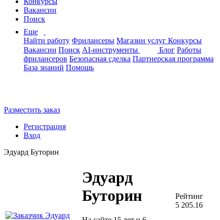
Конкурсы
Вакансии
Поиск
Еще
Найти работу
Фрилансеры
Магазин услуг
Конкурсы
Вакансии
Поиск
AI-инструменты
Блог
Работы
фрилансеров
Безопасная сделка
Партнерская программа
База знаний
Помощь
Разместить заказ
Регистрация
Вход
Эдуард Буторин
Эдуард
Буторин
Рейтинг
5 205.16
На сайте 15 лет и 6