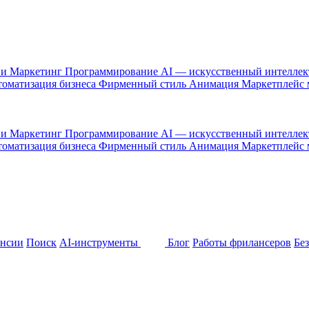
 и Маркетинг
Программирование
AI — искусственный интелле
оматизация бизнеса
Фирменный стиль
Анимация
Маркетплейс
 и Маркетинг
Программирование
AI — искусственный интелле
оматизация бизнеса
Фирменный стиль
Анимация
Маркетплейс
ансии
Поиск
AI-инструменты
Блог
Работы фрилансеров
Бе