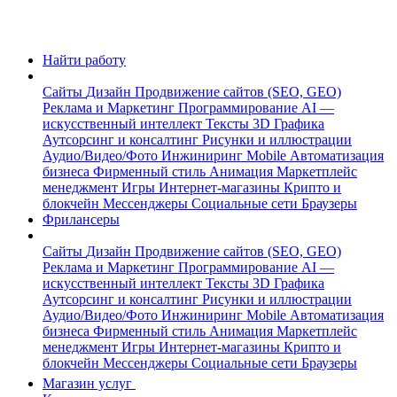
Найти работу
Сайты
Дизайн
Продвижение сайтов (SEO, GEO)
Реклама и Маркетинг
Программирование
AI —
искусственный интеллект
Тексты
3D Графика
Аутсорсинг и консалтинг
Рисунки и иллюстрации
Аудио/Видео/Фото
Инжиниринг
Mobile
Автоматизация
бизнеса
Фирменный стиль
Анимация
Маркетплейс
менеджмент
Игры
Интернет-магазины
Крипто и
блокчейн
Мессенджеры
Социальные сети
Браузеры
Фрилансеры
Сайты
Дизайн
Продвижение сайтов (SEO, GEO)
Реклама и Маркетинг
Программирование
AI —
искусственный интеллект
Тексты
3D Графика
Аутсорсинг и консалтинг
Рисунки и иллюстрации
Аудио/Видео/Фото
Инжиниринг
Mobile
Автоматизация
бизнеса
Фирменный стиль
Анимация
Маркетплейс
менеджмент
Игры
Интернет-магазины
Крипто и
блокчейн
Мессенджеры
Социальные сети
Браузеры
Магазин услуг