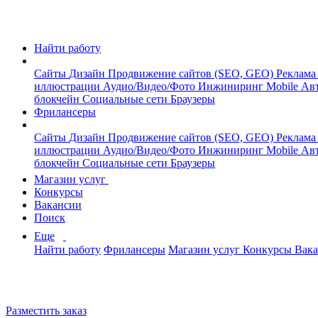
Найти работу
Сайты
Дизайн
Продвижение сайтов (SEO, GEO)
Реклама
иллюстрации
Аудио/Видео/Фото
Инжиниринг
Mobile
Авт
блокчейн
Социальные сети
Браузеры
Фрилансеры
Сайты
Дизайн
Продвижение сайтов (SEO, GEO)
Реклама
иллюстрации
Аудио/Видео/Фото
Инжиниринг
Mobile
Авт
блокчейн
Социальные сети
Браузеры
Магазин услуг
Конкурсы
Вакансии
Поиск
Еще
Найти работу
Фрилансеры
Магазин услуг
Конкурсы
Вак
Разместить заказ