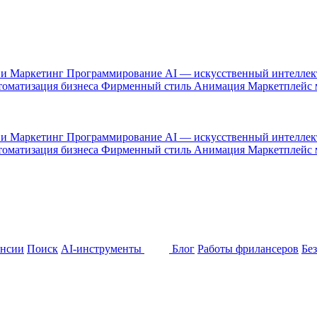
 и Маркетинг
Программирование
AI — искусственный интелле
оматизация бизнеса
Фирменный стиль
Анимация
Маркетплейс
 и Маркетинг
Программирование
AI — искусственный интелле
оматизация бизнеса
Фирменный стиль
Анимация
Маркетплейс
ансии
Поиск
AI-инструменты
Блог
Работы фрилансеров
Бе