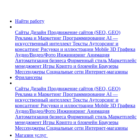
Найти работу
Сайты
Дизайн
Продвижение сайтов (SEO, GEO)
Реклама и Маркетинг
Программирование
AI —
искусственный интеллект
Тексты
Аутсорсинг и
консалтинг
Рисунки и иллюстрации
Mobile
3D Графика
Аудио/Видео/Фото
Инжиниринг
Анимация
Автоматизация бизнеса
Фирменный стиль
Маркетплейс
менеджмент
Игры
Крипто и блокчейн
Браузеры
Мессенджеры
Социальные сети
Интернет-магазины
Фрилансеры
Сайты
Дизайн
Продвижение сайтов (SEO, GEO)
Реклама и Маркетинг
Программирование
AI —
искусственный интеллект
Тексты
Аутсорсинг и
консалтинг
Рисунки и иллюстрации
Mobile
3D Графика
Аудио/Видео/Фото
Инжиниринг
Анимация
Автоматизация бизнеса
Фирменный стиль
Маркетплейс
менеджмент
Игры
Крипто и блокчейн
Браузеры
Мессенджеры
Социальные сети
Интернет-магазины
Магазин услуг