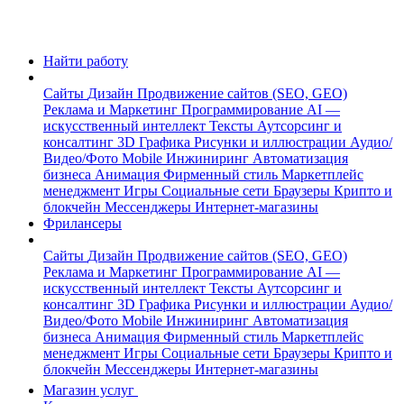
Найти работу
Сайты
Дизайн
Продвижение сайтов (SEO, GEO)
Реклама и Маркетинг
Программирование
AI —
искусственный интеллект
Тексты
Аутсорсинг и
консалтинг
3D Графика
Рисунки и иллюстрации
Аудио/
Видео/Фото
Mobile
Инжиниринг
Автоматизация
бизнеса
Анимация
Фирменный стиль
Маркетплейс
менеджмент
Игры
Социальные сети
Браузеры
Крипто и
блокчейн
Мессенджеры
Интернет-магазины
Фрилансеры
Сайты
Дизайн
Продвижение сайтов (SEO, GEO)
Реклама и Маркетинг
Программирование
AI —
искусственный интеллект
Тексты
Аутсорсинг и
консалтинг
3D Графика
Рисунки и иллюстрации
Аудио/
Видео/Фото
Mobile
Инжиниринг
Автоматизация
бизнеса
Анимация
Фирменный стиль
Маркетплейс
менеджмент
Игры
Социальные сети
Браузеры
Крипто и
блокчейн
Мессенджеры
Интернет-магазины
Магазин услуг