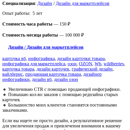
Специализация
:
Дизайн
/
Дизайн для маркетплейсов
Опыт работы: 5 лет
Стоимость часа работы
—
150 ₽
Стоимость месяца работы
—
100 000 ₽
Дизайн / Дизайн для маркетплейсов
карточка вб
,
инфографика
,
дизайн карточки товара
,
инфографика для маркетплейса
,
озон
,
OZON
,
Wb
,
wildberries
,
карточка товара
,
дизайн карточек
,
графический дизайн
,
вайлберис
,
продающая карточка товара
,
дизайнер
инфографики
,
дизайн вб
,
дизайн озон
🔸 Увеличиваю CTR с помощью продающей инфографики.
🔸 Повышаю кол-во заказов с помощью редизайна старых
карточек
🔸 Большинство моих клиентов становятся постоянными
заказчиками.
Если вы ищете не просто дизайн, а результативное решение
для увеличения продаж и привлечения внимания к вашему