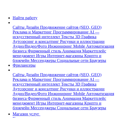
Найти работу
Сайты
Дизайн
Продвижение сайтов (SEO, GEO)
Реклама и Маркетинг
Программирование
AI —
искусственный интеллект
Тексты
3D Графика
Аутсорсинг и консалтинг
Рисунки и иллюстрации
Аудио/Видео/Фото
Инжиниринг
Mobile
Автоматизация
бизнеса
Фирменный стиль
Анимация
Маркетплейс
менеджмент
Игры
Интернет-магазины
Крипто и
блокчейн
Мессенджеры
Социальные сети
Браузеры
Фрилансеры
Сайты
Дизайн
Продвижение сайтов (SEO, GEO)
Реклама и Маркетинг
Программирование
AI —
искусственный интеллект
Тексты
3D Графика
Аутсорсинг и консалтинг
Рисунки и иллюстрации
Аудио/Видео/Фото
Инжиниринг
Mobile
Автоматизация
бизнеса
Фирменный стиль
Анимация
Маркетплейс
менеджмент
Игры
Интернет-магазины
Крипто и
блокчейн
Мессенджеры
Социальные сети
Браузеры
Магазин услуг