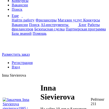
Конкурсы
Вакансии
Поиск
Еще
Найти работу
Фрилансеры
Магазин услуг
Конкурсы
Вакансии
Поиск
AI-инструменты
Блог
Работы
фрилансеров
Безопасная сделка
Партнерская программа
База знаний
Помощь
Разместить заказ
Регистрация
Вход
Inna Sievierova
Inna
Sievierova
Рейтинг
211
На сайте 10 лет и 8 месяцев