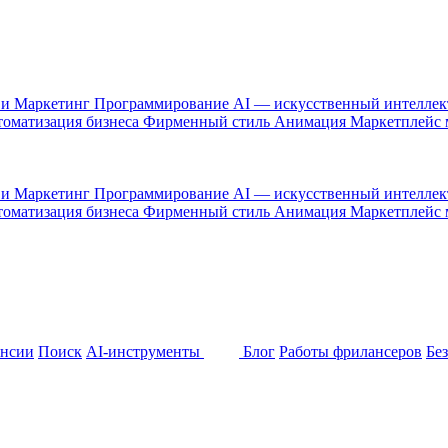
 и Маркетинг
Программирование
AI — искусственный интелле
оматизация бизнеса
Фирменный стиль
Анимация
Маркетплейс
 и Маркетинг
Программирование
AI — искусственный интелле
оматизация бизнеса
Фирменный стиль
Анимация
Маркетплейс
ансии
Поиск
AI-инструменты
Блог
Работы фрилансеров
Бе