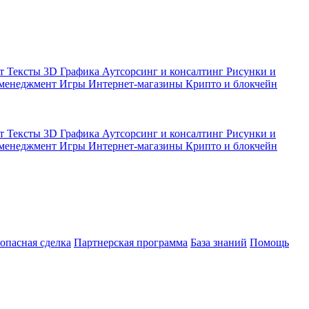
кт
Тексты
3D Графика
Аутсорсинг и консалтинг
Рисунки и
 менеджмент
Игры
Интернет-магазины
Крипто и блокчейн
кт
Тексты
3D Графика
Аутсорсинг и консалтинг
Рисунки и
 менеджмент
Игры
Интернет-магазины
Крипто и блокчейн
зопасная сделка
Партнерская программа
База знаний
Помощь